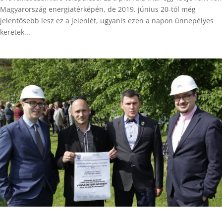
Magyarország energiatérképén, de 2019. június 20-tól még
jelentősebb lesz ez a jelenlét, ugyanis ezen a napon ünnepélyes
keretek...