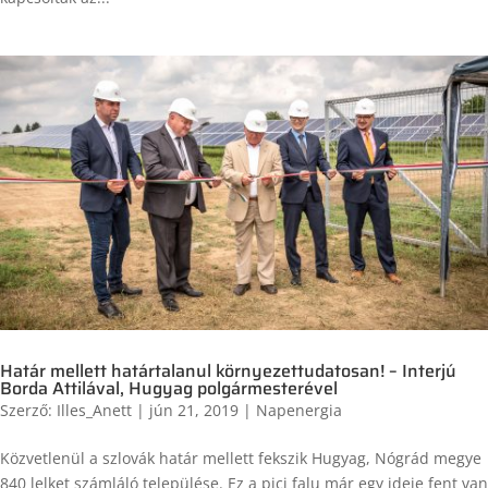
Határ mellett határtalanul környezettudatosan! – Interjú
Borda Attilával, Hugyag polgármesterével
Szerző:
Illes_Anett
|
jún 21, 2019
|
Napenergia
Közvetlenül a szlovák határ mellett fekszik Hugyag, Nógrád megye
840 lelket számláló települése. Ez a pici falu már egy ideje fent van