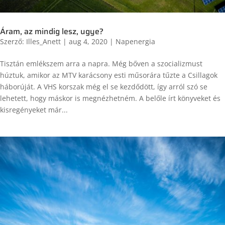
Áram, az mindig lesz, ugye?
Szerző:
Illes_Anett
|
aug 4, 2020
|
Napenergia
Tisztán emlékszem arra a napra. Még bőven a szocializmust
húztuk, amikor az MTV karácsony esti műsorára tűzte a Csillagok
háborúját. A VHS korszak még el se kezdődött, így arról szó se
lehetett, hogy máskor is megnézhetném. A belőle írt könyveket és
kisregényeket már...