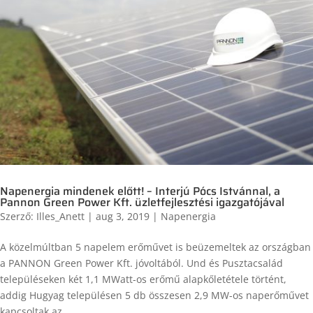
Napenergia mindenek előtt! – Interjú Pócs Istvánnal, a
Pannon Green Power Kft. üzletfejlesztési igazgatójával
Szerző:
Illes_Anett
|
aug 3, 2019
|
Napenergia
A közelmúltban 5 napelem erőművet is beüzemeltek az országban
a PANNON Green Power Kft. jóvoltából. Und és Pusztacsalád
településeken két 1,1 MWatt-os erőmű alapkőletétele történt,
addig Hugyag településen 5 db összesen 2,9 MW-os naperőművet
kapcsoltak az...